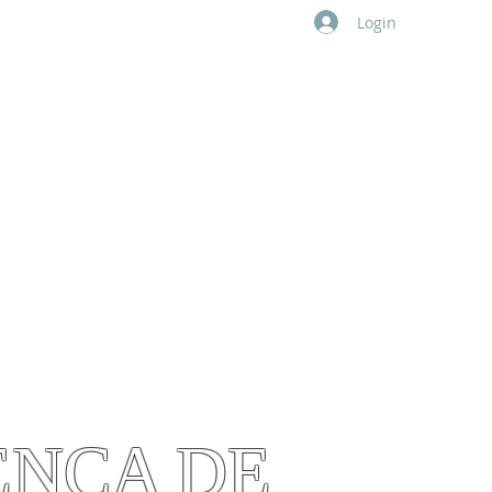
Login
LIOTECA
MEMBROS
ANBI
ISTÃ
E ENSINANDO.
ENÇA DE