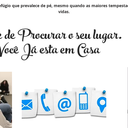
refúgio que prevalece de pé, mesmo quando as maiores tempest
vidas.
de Procurar o seu lugar.
 Já esta em Casa