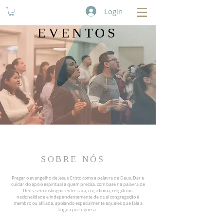
Login
EVENTOS
SOBRE NÓS
Pregar o evangelho de Jesus Cristo como a palavra de Deus. Dar e
cuidar do apoio espiritual a quem precisa, com base na palavra de
Deus, sem distinguir entre raça, cor, idioma, religião ou
nacionalidade e independentemente de qual congregação é
membro ou afiliada, apoiando especialmente aqueles que fala a
língua portuguesa .