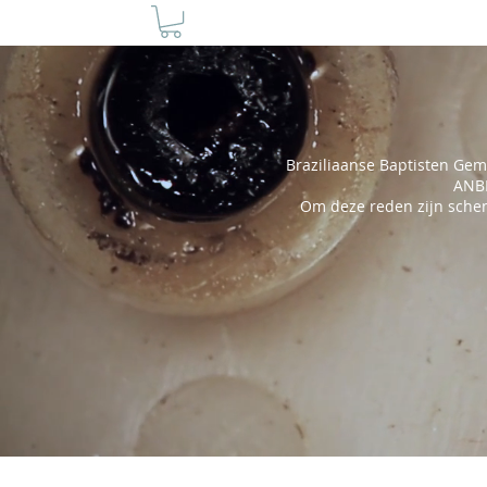
HOME
WIE ZIJN WIJ
BEDIENIN
Braziliaanse Baptisten Ge
ANBI
Om deze reden zijn sche