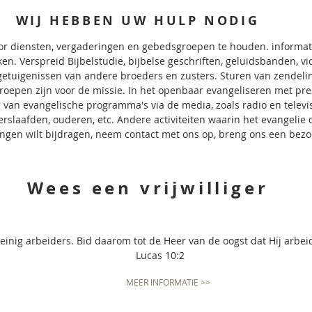
WIJ HEBBEN UW HULP NODIG
or diensten, vergaderingen en gebedsgroepen te houden. informati
ken. Verspreid Bijbelstudie, bijbelse geschriften, geluidsbanden, 
 getuigenissen van andere broeders en zusters. Sturen van zendel
oepen zijn voor de missie. In het openbaar evangeliseren met pred
 van evangelische programma's via de media, zoals radio en televis
slaafden, ouderen, etc. Andere activiteiten waarin het evangelie c
ngen wilt bijdragen, neem contact met ons op, breng ons een bezo
Wees een vrijwilliger
 weinig arbeiders. Bid daarom tot de Heer van de oogst dat Hij arbe
Lucas 10:2
MEER INFORMATIE >>