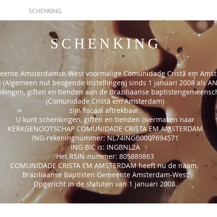
GEN
SCHENKING
EVENEMENTEN
CONTACT
LEVEN
SCHENKING
meente Amsterdamse-West voormalige Comunidade Cristã em Amst
 (Algemeen nut beogende instellingen) sinds 1 januari 2008 als AN
nkingen, giften en tienden aan de Braziliaanse baptistengemeens
(Comunidade Cristã em Amsterdam)
zijn fiscaal aftrekbaar.
U kunt schenkingen, giften en tienden overmaken naar
KERKGENOOTSCHAP COMUNIDADE CRISTA EM AMSTERDAM
ING-rekeningnummer: NL74INGB0007694571
ING BIC is: INGBNL2A
Het RSIN-nummer: 805889863
COMUNIDADE CRISTA EM AMSTERDAM heeft nu de naam,
Braziliaanse Baptisten Gemeente Amsterdam-West
Opgericht in de statuten van 1 januari 2008.