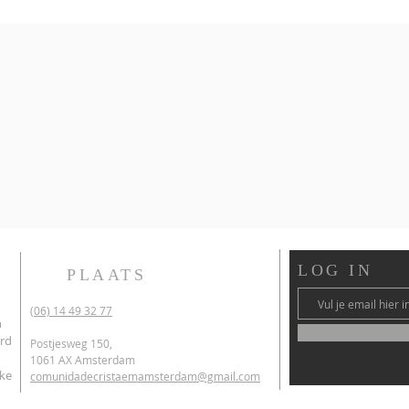
LOG IN
PLAATS
(06) 14 49 32 77
n
ord
Postjesweg 150,
1061 AX Amsterdam
lke
comunidadecristaemamsterdam@gmail.com