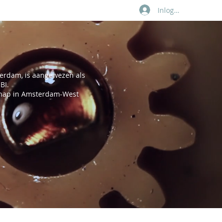
Inloggen
BIBLIOTHEEK
LEDEN
ANBI
erdam, is aangewezen als
BI.
chap in Amsterdam-West